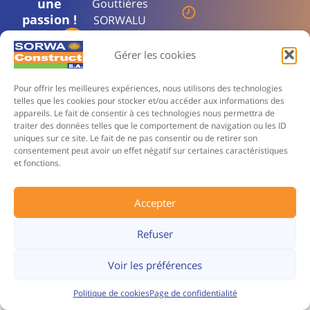
une
Gouttières
passion !
SORWALU
Heure:
Nos
9:00 - 18:00
Gérer les cookies
réalisations
Pour offrir les meilleures expériences, nous utilisons des technologies
A Propos
Adresse:
telles que les cookies pour stocker et/ou accéder aux informations des
appareils. Le fait de consentir à ces technologies nous permettra de
Av. Léon Champagne 2,
1480 Tubize
Contact
traiter des données telles que le comportement de navigation ou les ID
uniques sur ce site. Le fait de ne pas consentir ou de retirer son
TVA:
consentement peut avoir un effet négatif sur certaines caractéristiques
BE 0830.944.461
et fonctions.
Accepter
Politique de confidentialité
© 2025 SORWA SA. Tous droits réservés.
Mentions Légales
Politques des cookies
Refuser
Site Web réalisé par Youpidigital
Voir les préférences
Politique de cookies
Page de confidentialité