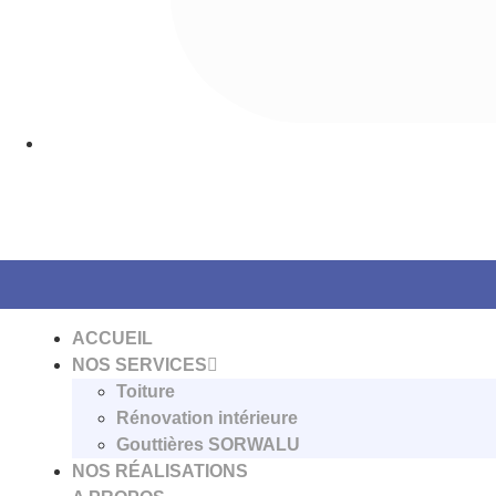
jsa@sorwa.be
ACCUEIL
NOS SERVICES
Toiture
Rénovation intérieure
Accueil
Gouttières SORWALU
Nos services
NOS RÉALISATIONS
Toiture