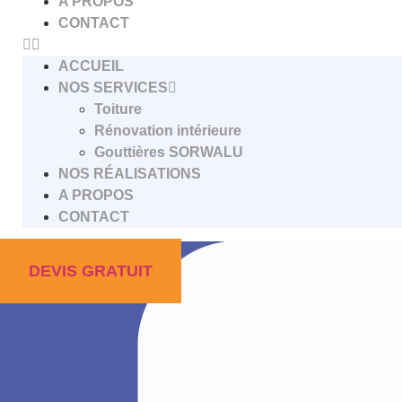
A PROPOS
Rénovation intérieure
CONTACT
Gouttières SORWALU
Nos Réalisations
ACCUEIL
A Propos
NOS SERVICES
Contact
Toiture
DEVIS GRATUIT
Rénovation intérieure
Gouttières SORWALU
NOS RÉALISATIONS
+32 2 391.45.69
A PROPOS
CONTACT
DEVIS GRATUIT