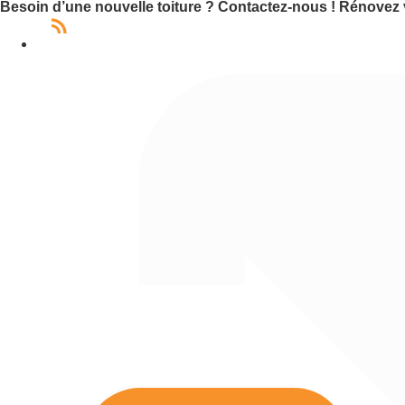
Besoin d’une nouvelle toiture ? Contactez-nous !
Rénovez v
Aller
au
+32 2 391.45.69
contenu